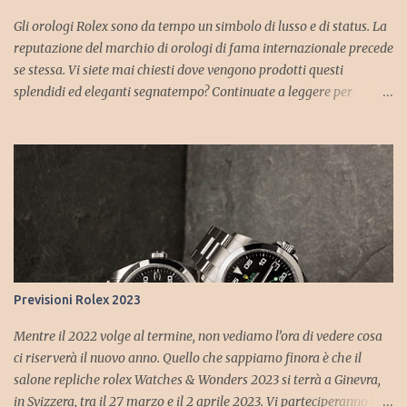
Gli orologi Rolex sono da tempo un simbolo di lusso e di status. La
reputazione del marchio di orologi di fama internazionale precede
se stessa. Vi siete mai chiesti dove vengono prodotti questi
splendidi ed eleganti segnatempo? Continuate a leggere per
saperne di più sul marchio e sui luoghi di produzione degli orologi
Rolex. Sedi di produzione Rolex Gli orologi Rolex continuano a
essere uno standard di lusso. Sono uno status symbol e per alcuni
possono essere considerati un segno di gusto squisito. Ogni fase del
processo di produzione del marchio consente di controllare i
dettagli più minuti, motivo per cui le riproduzioni di Rolex
falsi continuano a produrre modelli difettosi. Alcuni potrebbero
avere l’impressione che un Rolex sia prodotto in un unico edificio,
ma non è così. Il marchio continua a essere un’azienda svizzera,
Previsioni Rolex 2023
ma l’azienda opera da diverse sedi in Svizzera. Les Acacias,
Svizzera – La sede di Rolex La sede internazionale di Rolex si trova
Mentre il 2022 volge al termine, non vediamo l’ora di vedere cosa
a Les A...
ci riserverà il nuovo anno. Quello che sappiamo finora è che il
salone repliche rolex Watches & Wonders 2023 si terrà a Ginevra,
in Svizzera, tra il 27 marzo e il 2 aprile 2023. Vi parteciperanno le