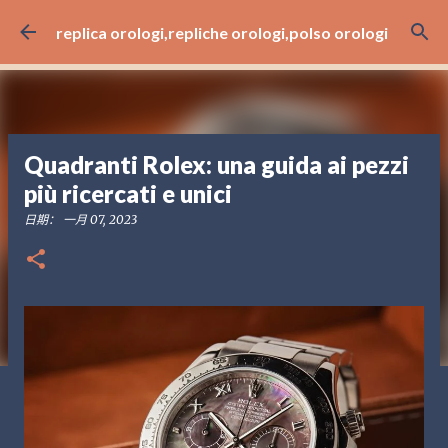
跳至主要内容
replica orologi,repliche orologi,polso orologi
Quadranti Rolex: una guida ai pezzi
più ricercati e unici
日期：
一月 07, 2023